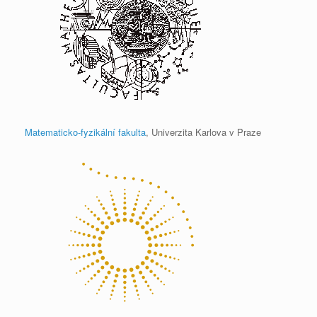
Matematicko-fyzikální fakulta
, Univerzita Karlova v Praze